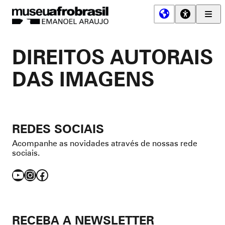
Men
Prin
Museu
Afro
DIREITOS AUTORAIS
Brasil
DAS IMAGENS
REDES SOCIAIS
Acompanhe as novidades através de nossas rede
sociais.
YouTube
Instagram
Facebook
RECEBA A NEWSLETTER