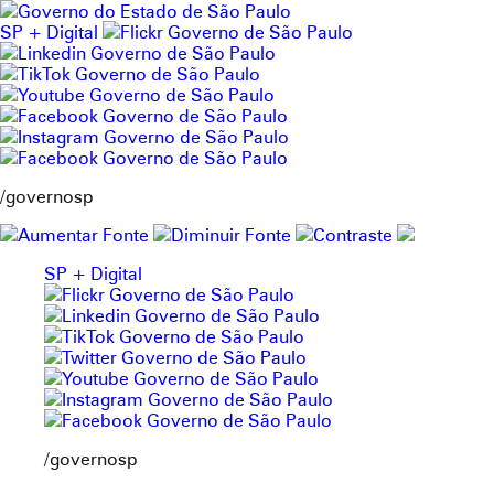
Pular
para
SP + Digital
o
conteúdo
/governosp
SP + Digital
/governosp