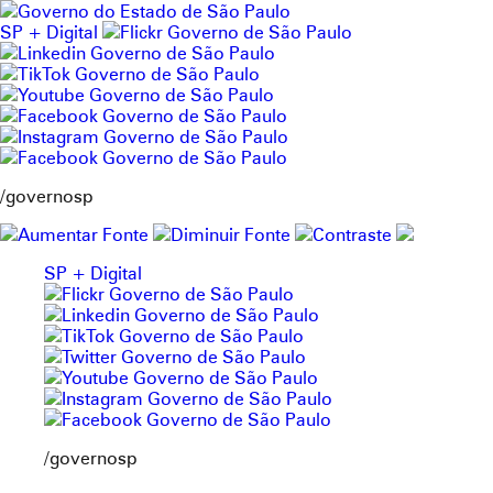
Pular
para
SP + Digital
o
conteúdo
/governosp
SP + Digital
/governosp