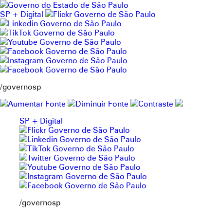
Pular
para
SP + Digital
o
conteúdo
/governosp
SP + Digital
/governosp