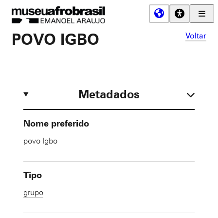
Men
Prin
Museu
POVO IGBO
Voltar
Afro
Brasil
Metadados
Nome preferido
povo Igbo
Tipo
grupo