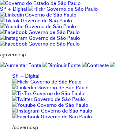
Pular
para
SP + Digital
o
conteúdo
/governosp
SP + Digital
/governosp