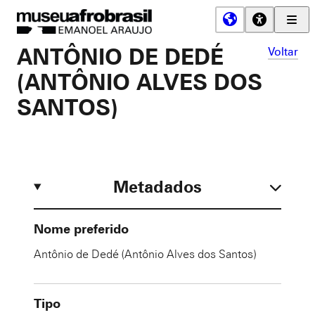
Men
Prin
Museu
ANTÔNIO DE DEDÉ
Voltar
Afro
Brasil
(ANTÔNIO ALVES DOS
SANTOS)
Metadados
Nome preferido
Antônio de Dedé (Antônio Alves dos Santos)
Tipo