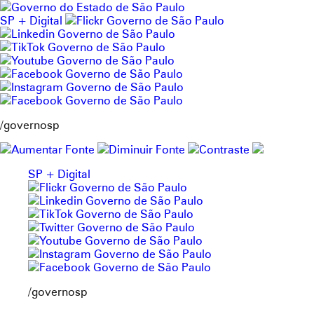
Pular
para
SP + Digital
o
conteúdo
/governosp
SP + Digital
/governosp