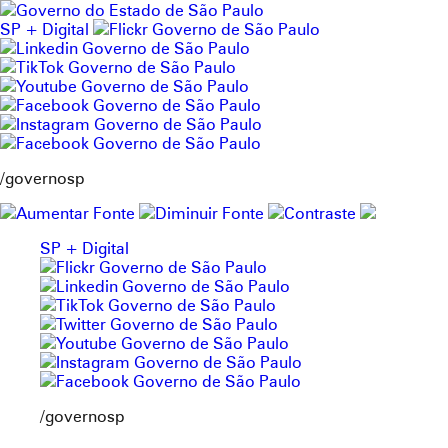
Pular
para
SP + Digital
o
conteúdo
/governosp
SP + Digital
/governosp