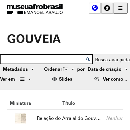
Men
Prin
Museu
Afro
Brasil
GOUVEIA
Controle de ordenação e visualização
Lista de itens
Busca avançada
Metadados
Ordenar
por
Data de criação
Ver em:
Slides
Ver como...
Resultados da lista de itens
Miniatura
Título
De
Título:
Descrição:
Relação do Arraial do Gouveia
Nenhum va