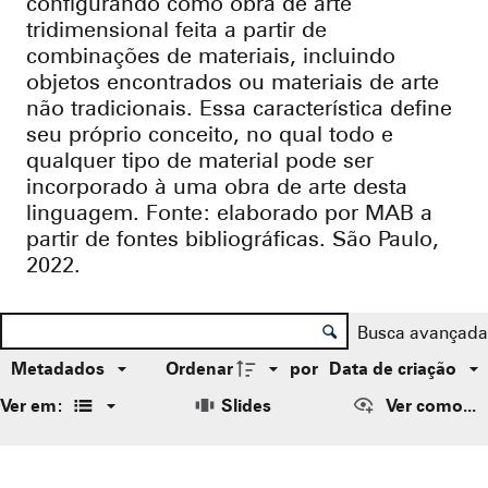
configurando como obra de arte
tridimensional feita a partir de
combinações de materiais, incluindo
objetos encontrados ou materiais de arte
não tradicionais. Essa característica define
seu próprio conceito, no qual todo e
qualquer tipo de material pode ser
incorporado à uma obra de arte desta
linguagem. Fonte: elaborado por MAB a
partir de fontes bibliográficas. São Paulo,
2022.
Controle de ordenação e visualização
Lista de itens
Busca avançada
Metadados
Ordenar
por
Data de criação
Ver em:
Slides
Ver como...
Resultados da lista de itens