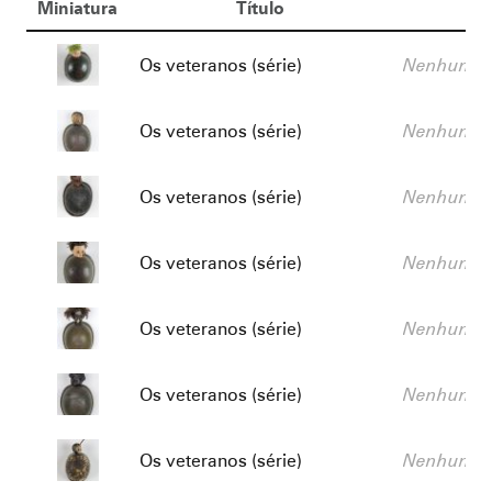
Miniatura
Título
De
Título:
Descrição:
Os veteranos (série)
Nenhum va
Título:
Descrição:
Os veteranos (série)
Nenhum va
Título:
Descrição:
Os veteranos (série)
Nenhum va
Título:
Descrição:
Os veteranos (série)
Nenhum va
Título:
Descrição:
Os veteranos (série)
Nenhum va
Título:
Descrição:
Os veteranos (série)
Nenhum va
Título:
Descrição:
Os veteranos (série)
Nenhum va