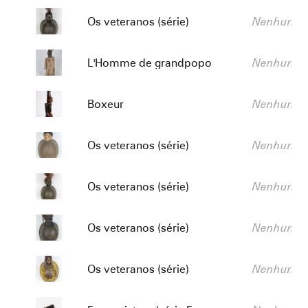
Título:
Descrição:
Os veteranos (série)
Nenhum va
Título:
Descrição:
L'Homme de grandpopo
Nenhum va
Título:
Descrição:
Boxeur
Nenhum va
Título:
Descrição:
Os veteranos (série)
Nenhum va
Título:
Descrição:
Os veteranos (série)
Nenhum va
Título:
Descrição:
Os veteranos (série)
Nenhum va
Título:
Descrição:
Os veteranos (série)
Nenhum va