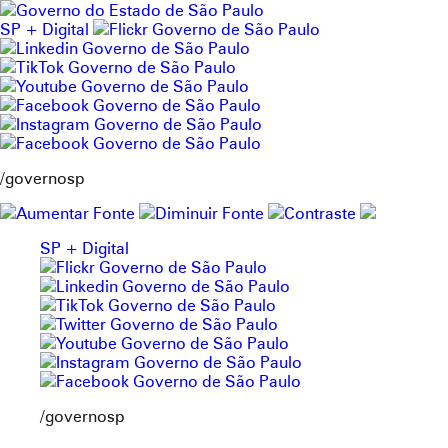
Pular
para
SP + Digital
o
conteúdo
/governosp
SP + Digital
/governosp