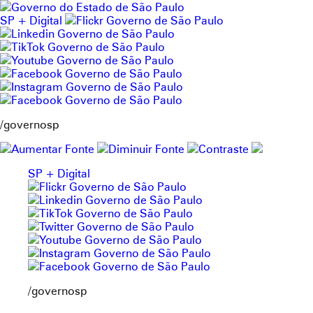
Pular
para
SP + Digital
o
conteúdo
/governosp
SP + Digital
/governosp