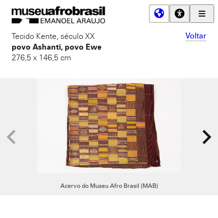
Men
Prin
Museu
Voltar
Tecido Kente,
século XX
Afro
povo Ashanti
,
povo Ewe
Brasil
276,5 x 146,5 cm
Acervo do Museu Afro Brasil (MAB)