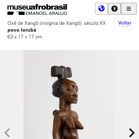
Men
Prin
Museu
Voltar
Oxê de Xangô (insígnia de Xangô),
século XX
Afro
povo Iorubá
Brasil
63 x 17 x 17 cm