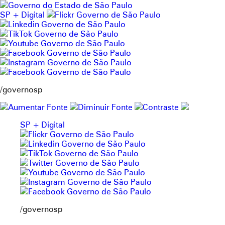
Pular
para
SP + Digital
o
conteúdo
/governosp
SP + Digital
/governosp