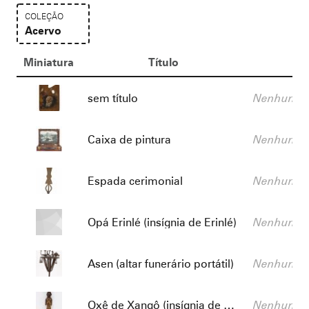
COLEÇÃO
Acervo
Resultados da lista de itens
Miniatura
Título
De
Título:
Descrição:
sem título
Nenhum va
Título:
Descrição:
Caixa de pintura
Nenhum va
Título:
Descrição:
Espada cerimonial
Nenhum va
Título:
Descrição:
Opá Erinlé (insígnia de Erinlé)
Nenhum va
Título:
Descrição:
Asen (altar funerário portátil)
Nenhum va
Título:
Descrição:
Oxê de Xangô (insígnia de Xangô)
Nenhum va