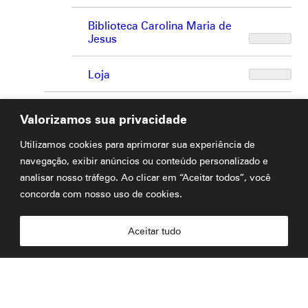
Biblioteca Carolina Maria de
Jesus
Loja
Programação
Valorizamos sua privacidade
Utilizamos cookies para aprimorar sua experiência de
Exposições
navegação, exibir anúncios ou conteúdo personalizado e
analisar nosso tráfego. Ao clicar em “Aceitar todos”, você
Chamamentos
concorda com nosso uso de cookies.
Acervos
Aceitar tudo
Conteúdos do museu
Educação