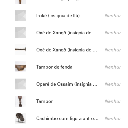
Título:
Descrição:
Irokê (insígnia de Ifá)
Nenhum va
Título:
Descrição:
Oxê de Xangô (insígnia de Xangô)
Nenhum va
Título:
Descrição:
Oxê de Xangô (insígnia de Xangô)
Nenhum va
Título:
Descrição:
Tambor de fenda
Nenhum va
Título:
Descrição:
Operê de Ossaim (insígnia de Ossaim)
Nenhum va
Título:
Descrição:
Tambor
Nenhum va
Título:
Descrição:
Cachimbo com figura antropomórfica
Nenhum va