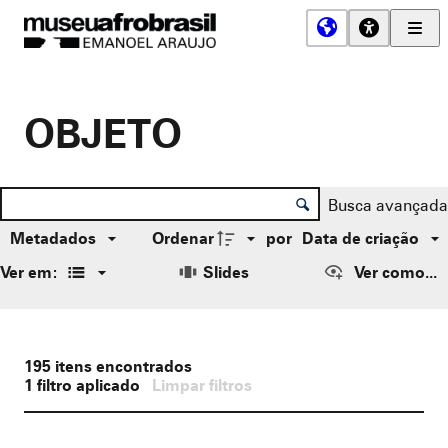
Men
Prin
Museu
Afro
Brasil
OBJETO
Controle de ordenação e visualização
Lista de itens
Busca avançada
Metadados
Ordenar
por
Data de criação
Ver em:
Slides
Ver como...
195
itens encontrados
1
filtro aplicado
Limpar filtros