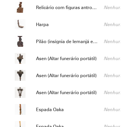
Título:
Descrição:
Relicário com figuras antropomórficas
Nenhum va
Título:
Descrição:
Harpa
Nenhum va
Título:
Descrição:
Pilão (insígnia de Iemanjá e Ibejis)
Nenhum va
Título:
Descrição:
Asen (Altar funerário portátil)
Nenhum va
Título:
Descrição:
Asen (Altar funerário portátil)
Nenhum va
Título:
Descrição:
Asen (Altar funerário portátil)
Nenhum va
Título:
Descrição:
Espada Oaka
Nenhum va
Título:
Descrição:
Espada Oaka
Nenhum va