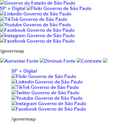
Pular
para
SP + Digital
o
conteúdo
/governosp
SP + Digital
/governosp