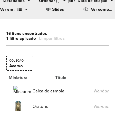
Metadados
Ordenar
por
Data de criação
Ver em:
Slides
Ver como...
16
itens encontrados
1
filtro aplicado
Limpar filtros
COLEÇÃO
Acervo
Resultados da lista de itens
Miniatura
Título
De
Título:
Descrição:
Caixa de esmola
Nenhum va
Título:
Descrição:
Oratório
Nenhum va