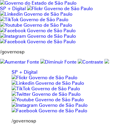
Pular
para
SP + Digital
o
conteúdo
/governosp
SP + Digital
/governosp