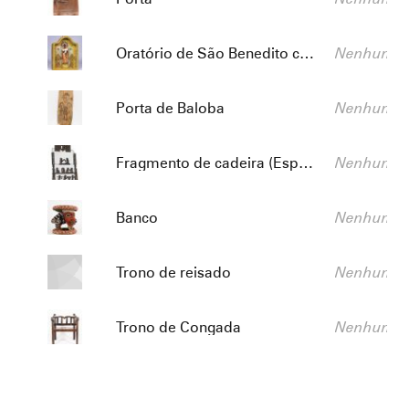
Título:
Descrição:
Oratório de São Benedito com Menino Jesus
Nenhum va
Título:
Descrição:
Porta de Baloba
Nenhum va
Título:
Descrição:
Fragmento de cadeira (Espaldar)
Nenhum va
Título:
Descrição:
Banco
Nenhum va
Título:
Descrição:
Trono de reisado
Nenhum va
Título:
Descrição:
Trono de Congada
Nenhum va