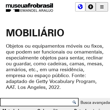
Men
Prin
Museu
Afro
Brasil
MOBILIÁRIO
Objetos ou equipamentos móveis ou fixos,
que podem ser funcionais ou ornamentais,
especialmente objetos para sentar, reclinar
ou guardar, como cadeiras, camas, mesas,
armários, etc., em uma residência,
empresa ou espaço público. Fonte:
adaptado de Getty Vocabulary Program,
AAT. Los Angeles, 2022.
Controle de ordenação e visualização
Lista de itens
Busca avançada