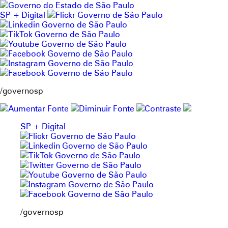
Pular
para
SP + Digital
o
conteúdo
/governosp
SP + Digital
/governosp