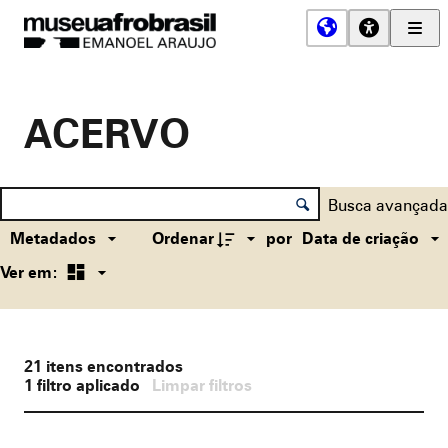
Men
Prin
Museu
Afro
Brasil
ACERVO
Controle de ordenação e visualização
Lista de itens
Busca avançada
Metadados
Ordenar
por
Data de criação
Ver em:
21
itens encontrados
1
filtro aplicado
Limpar filtros