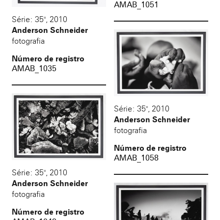
AMAB_1051
Série: 35"
,
2010
Anderson Schneider
fotografia
Número de registro
AMAB_1035
Série: 35"
,
2010
Anderson Schneider
fotografia
Número de registro
AMAB_1058
Série: 35"
,
2010
Anderson Schneider
fotografia
Número de registro