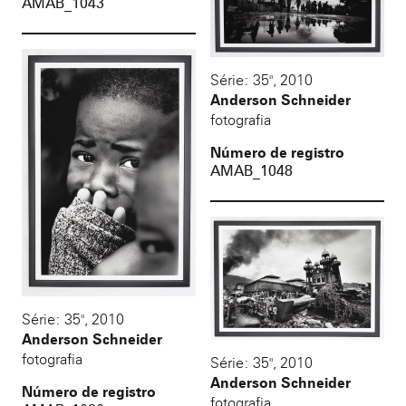
AMAB_1043
Série: 35"
,
2010
Anderson Schneider
fotografia
Número de registro
AMAB_1048
Série: 35"
,
2010
Anderson Schneider
fotografia
Série: 35"
,
2010
Anderson Schneider
Número de registro
fotografia