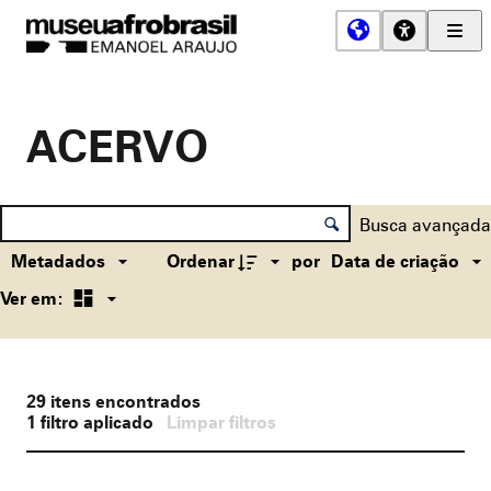
Men
Prin
Museu
Afro
Brasil
ACERVO
Controle de ordenação e visualização
Lista de itens
Busca avançada
Metadados
Ordenar
por
Data de criação
Ver em:
29
itens encontrados
1
filtro aplicado
Limpar filtros