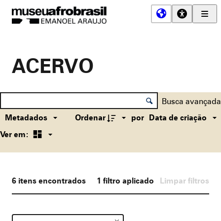
Men
Prin
Museu
Afro
Brasil
ACERVO
Controle de ordenação e visualização
Lista de itens
Busca avançada
Metadados
Ordenar
por
Data de criação
Ver em:
6
itens encontrados
1
filtro aplicado
Limpar filtros