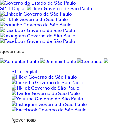
Pular
para
SP + Digital
o
conteúdo
/governosp
SP + Digital
/governosp