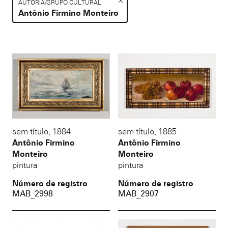
AUTORIA/GRUPO CULTURAL
Antônio Firmino Monteiro
Resultados da lista de itens
sem título
,
1884
sem título
,
1885
Antônio Firmino
Antônio Firmino
Monteiro
Monteiro
pintura
pintura
Número de registro
Número de registro
MAB_2998
MAB_2907